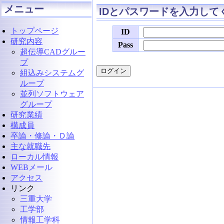
メニュー
IDとパスワードを入力して
トップページ
ID
研究内容
Pass
超伝導CADグルー
プ
組込みシステムグ
ループ
並列ソフトウェア
グループ
研究業績
構成員
卒論・修論・Ｄ論
主な就職先
ローカル情報
WEBメール
アクセス
リンク
三重大学
工学部
情報工学科